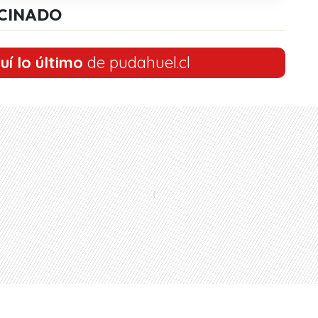
CINADO
uí lo último
de pudahuel.cl