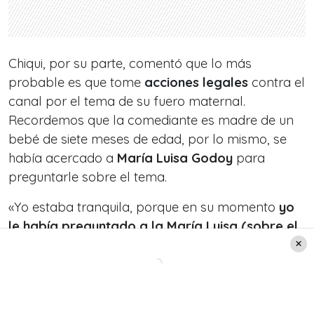
Chiqui, por su parte, comentó que lo más
probable es que tome
acciones legales
contra el
canal por el tema de su fuero maternal.
Recordemos que la comediante es madre de un
bebé de siete meses de edad, por lo mismo, se
había acercado a
María Luisa Godoy
para
preguntarle sobre el tema.
«Yo estaba tranquila, porque en su momento
yo
le había preguntado a la María Luisa (sobre el
tema). Teníamos contratos parecidos en
términos de condiciones y formato
(…)», partió
explicando. «Le dije ‘oye, Mari ¿qué onda lo del
fuero?’ y ella dijo ‘no, tranquila, si yo he tenido