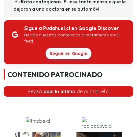
«Rata contagiosa»: El insultante mensaje que le
dejaron a una doctora en su automóvil
Sigue a Pudahuel.cl en Google Discover
Recibe nuestros contenidos directamente en tu
feed.
Seguir en Google
CONTENIDO PATROCINADO
Revisa
aquí lo último
de pudahuel.cl