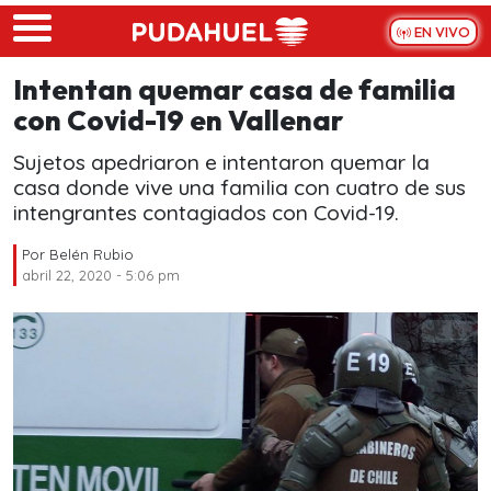
Skip to main content
EN VIVO
Intentan quemar casa de familia
con Covid-19 en Vallenar
Sujetos apedriaron e intentaron quemar la
casa donde vive una familia con cuatro de sus
intengrantes contagiados con Covid-19.
Por
Belén Rubio
abril 22, 2020 - 5:06 pm