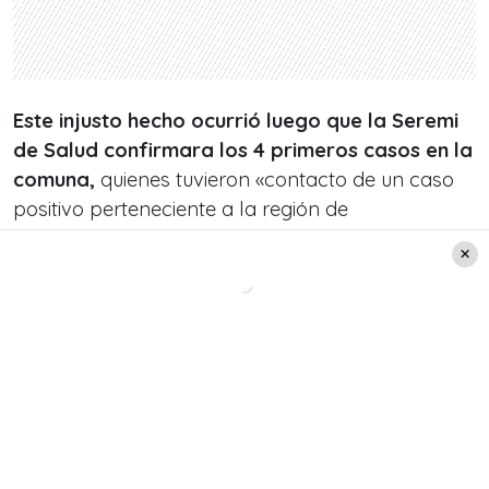
Este injusto hecho ocurrió luego que la Seremi
de Salud confirmara los 4 primeros casos en la
comuna,
quienes tuvieron «contacto de un caso
positivo perteneciente a la región de
Antofagasta”.
Desde la región de Atacama especificaron: «El
caso 14 se trata de una menor de edad, el caso 15
de un hombre de 29 años, el caso 16 de un
hombre de 32 años y el caso 17 de una mujer de
25 años,
todos ellos forman parte de un clúster
domiciliario”.