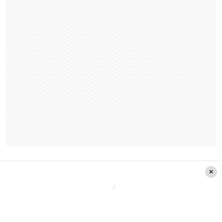
Además, el comunicador sostuvo que “cuando
digo que las luces no son mi prioridad, me refiero
a que hoy el protagonismo no es lo que me
interesa”.