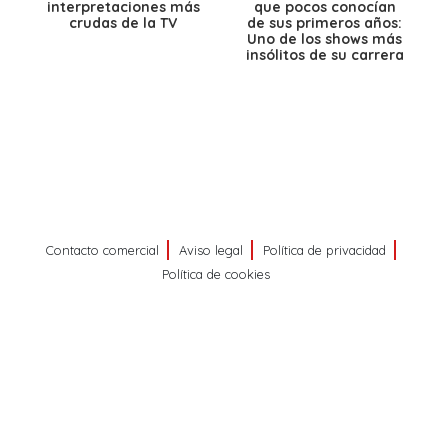
interpretaciones más
que pocos conocían
crudas de la TV
de sus primeros años:
Uno de los shows más
insólitos de su carrera
Contacto comercial
Aviso legal
Política de privacidad
Política de cookies
©
PRISA MEDIA CORP SPA
Todos los derechos reservados.
PRISA MEDIA CORP SPA expresa su reserva de derechos en
cuanto a la reproducción y uso de las obras y servicios ofrecidos
en este sitio web, abarcando los medios de lectura mecánica o
cualquier otro medio que se juzgue adecuado para tal fin.
Producción musical Cadena Ser, España 2026.