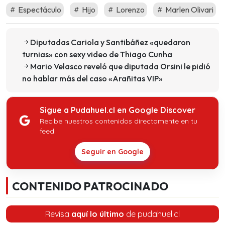
Espectáculo
Hijo
Lorenzo
Marlen Olivari
Diputadas Cariola y Santibáñez «quedaron
turnias» con sexy video de Thiago Cunha
Mario Velasco reveló que diputada Orsini le pidió
no hablar más del caso «Arañitas VIP»
Sigue a Pudahuel.cl en Google Discover
Recibe nuestros contenidos directamente en tu
feed.
Seguir en Google
CONTENIDO PATROCINADO
Revisa
aquí lo último
de pudahuel.cl