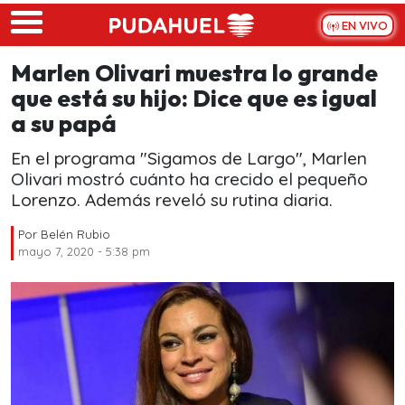
Skip to main content
EN VIVO
Marlen Olivari muestra lo grande
que está su hijo: Dice que es igual
a su papá
En el programa "Sigamos de Largo", Marlen
Olivari mostró cuánto ha crecido el pequeño
Lorenzo. Además reveló su rutina diaria.
Por
Belén Rubio
mayo 7, 2020 - 5:38 pm