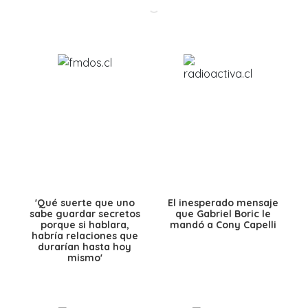
'Qué suerte que uno
El inesperado mensaje
sabe guardar secretos
que Gabriel Boric le
porque si hablara,
mandó a Cony Capelli
habría relaciones que
durarían hasta hoy
mismo'