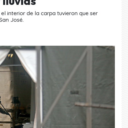
 lluvias
l interior de la carpa tuvieron que ser
 San José.