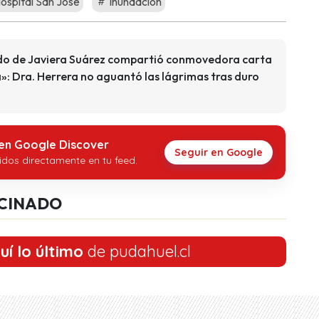
ospital San José
Inundación
udo de Javiera Suárez compartió conmovedora carta
»: Dra. Herrera no aguantó las lágrimas tras duro
 en Google Discover
Seguir en Google
idos directamente en tu feed.
CINADO
uí lo último
de pudahuel.cl