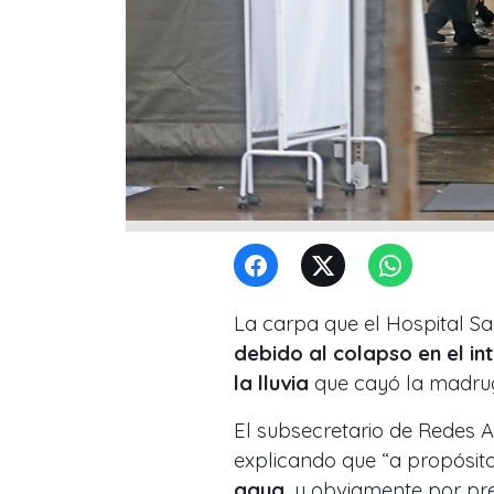
La carpa que el Hospital S
debido al colapso en el int
la
lluvia
que cayó la madrug
El subsecretario de Redes A
explicando que “a propósito 
agua
, y obviamente por pr