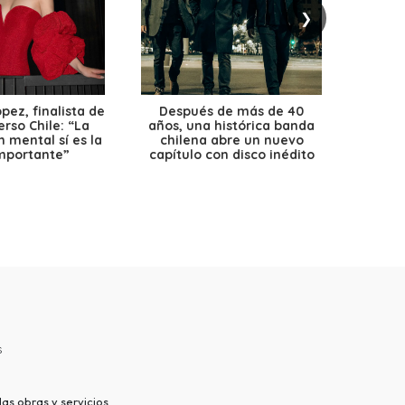
❯
ez, finalista de
Después de más de 40
Ante 
erso Chile: “La
años, una histórica banda
petr
 mental sí es la
chilena abre un nuevo
precio
mportante”
capítulo con disco inédito
s
as obras y servicios