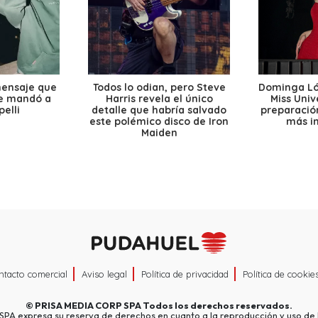
mensaje que
Todos lo odian, pero Steve
Dominga Lóp
le mandó a
Harris revela el único
Miss Univ
elli
detalle que habría salvado
preparación
este polémico disco de Iron
más i
Maiden
ntacto comercial
Aviso legal
Política de privacidad
Política de cookie
©
PRISA MEDIA CORP SPA
Todos los derechos reservados.
A expresa su reserva de derechos en cuanto a la reproducción y uso de l