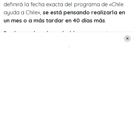
definirá la fecha exacta del programa de «Chile
ayuda a Chile»,
se está pensando realizarla en
un mes o a más tardar en 40 días más
.
Por lo que, lo más probable, es que esta
cruzada, se lleve a cabo en el mes de julio.