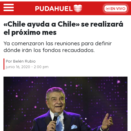
Skip to main content
EN VIVO
«Chile ayuda a Chile» se realizará
el próximo mes
Ya comenzaron las reuniones para definir
dónde irán los fondos recaudados.
Por
Belén Rubio
junio 16, 2020 - 2:00 pm