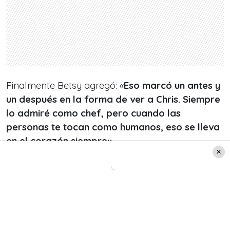
Finalmente Betsy agregó: «
Eso marcó un antes y
un después en la forma de ver a Chris. Siempre
lo admiré como chef, pero cuando las
personas te tocan como humanos, eso se lleva
en el corazón siempre».
Ver esta publicación en Instagram
La participante @betsycamino se desahogó y
contó todo lo que pasó tras las cámaras del
programa ¿Cómo se lleva con sus
compañeros? ¿Se ve como ganadora del