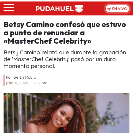
Skip to main content
EN VIVO
Betsy Camino confesó que estuvo
a punto de renunciar a
«MasterChef Celebrity»
Betsy Camino relató que durante la grabación
de 'MasterChef Celebrity' pasó por un duro
momento personal.
Por
Belén Rubio
julio 8, 2020 - 12:22 pm