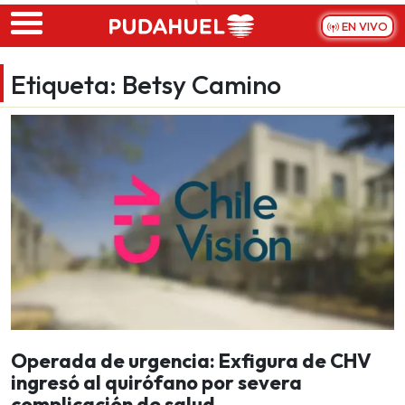
Skip to main content
EN VIVO
Etiqueta:
Betsy Camino
Operada de urgencia: Exfigura de CHV
ingresó al quirófano por severa
complicación de salud