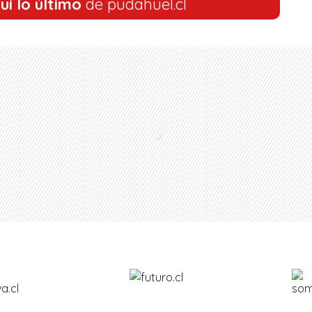
uí lo último
de pudahuel.cl