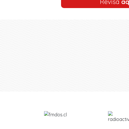
Revisa
aq