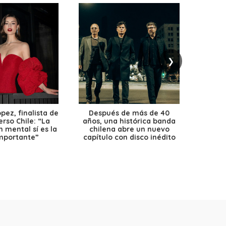
❯
ez, finalista de
Después de más de 40
Ante 
erso Chile: “La
años, una histórica banda
petr
 mental sí es la
chilena abre un nuevo
precio
mportante”
capítulo con disco inédito