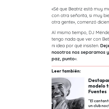
«Sé que Beatriz está muy m
con otra señorita, si muy b
otra gente», comenzó dicien
Al mismo tiempo, DJ Méndez
tengo nada que ver con Be
ni idea por qué insisten.
Dej
nosotros nos separamos y
paz, punto
«.
Leer también:
Destapan
modelo t
Fuentes
"El cantant
un club noct