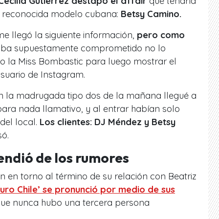
ecilia Gutiérrez destapó el affair
que tendría
na reconocida modelo cubana:
Betsy Camino.
 llegó la siguiente información,
pero como
taba supuestamente comprometido no lo
do la Miss Bombastic para luego mostrar el
suario de Instagram.
en la madrugada tipo dos de la mañana llegué a
ara nada llamativo, y al entrar habían solo
del local.
Los clientes: DJ Méndez y Betsy
só.
endió de los rumores
n en torno al término de su relación con Beatriz
Puro Chile’ se pronunció por medio de sus
ue nunca hubo una tercera persona