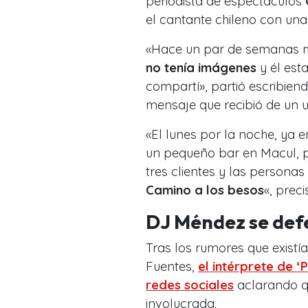
periodista de espectáculos
C
el cantante chileno con u
«Hace un par de semanas me
no tenía imágenes
y él es
compartí», partió escribien
mensaje que recibió de un u
«El lunes por la noche, ya 
un pequeño bar en Macul, p
tres clientes y las personas 
Camino a los besos
«, preci
DJ Méndez se def
Tras los rumores que existía
Fuentes,
el intérprete de ‘
redes sociales
aclarando q
involucrada.