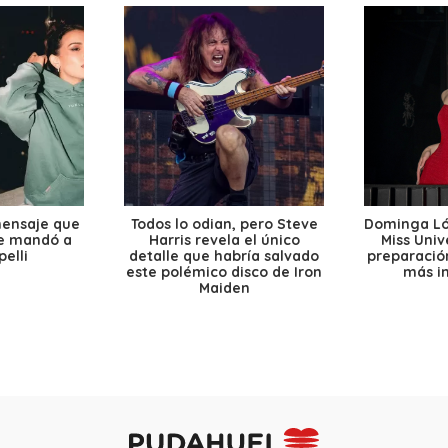
mensaje que
Todos lo odian, pero Steve
Dominga Lóp
le mandó a
Harris revela el único
Miss Univ
elli
detalle que habría salvado
preparación
este polémico disco de Iron
más i
Maiden