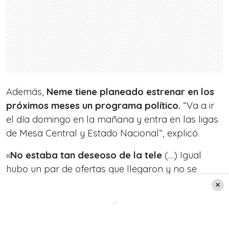
Además,
Neme tiene planeado estrenar en los
próximos meses un programa político.
“Va a ir
el día domingo en la mañana y entra en las ligas
de Mesa Central y Estado Nacional“, explicó.
«
No estaba tan deseoso de la tele
(…) Igual
hubo un par de ofertas que llegaron y no se
concretaron, de otros canales más grandes, pero
esto llegó rápido y concreto y muy interesante y
desafiante,
y mi olfato me dijo ‘sí, a este barco
hay que subirse’
“, expresó.