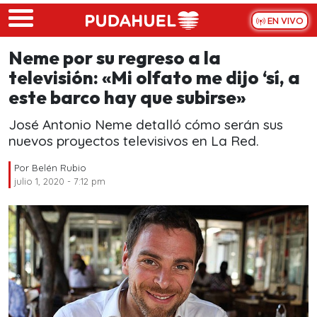
Skip to main content
EN VIVO
Neme por su regreso a la
televisión: «Mi olfato me dijo ‘sí, a
este barco hay que subirse»
José Antonio Neme detalló cómo serán sus
nuevos proyectos televisivos en La Red.
Por
Belén Rubio
julio 1, 2020 - 7:12 pm