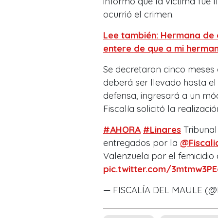
informó que la víctima fue
ocurrió el crimen.
Lee también: Hermana de c
entere de que a mi herman
Se decretaron cinco meses d
deberá ser llevado hasta el
defensa, ingresará a un mó
Fiscalía solicitó la realiza
#AHORA
#Linares
Tribunal
entregados por la
@Fiscal
Valenzuela por el femicidi
pic.twitter.com/3mtmw3P
— FISCALÍA DEL MAULE (@F