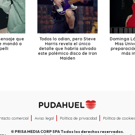
mensaje que
Todos lo odian, pero Steve
Dominga Lóp
le mandó a
Harris revela el único
Miss Univ
elli
detalle que habría salvado
preparación
este polémico disco de Iron
más i
Maiden
ntacto comercial
Aviso legal
Política de privacidad
Política de cookie
©
PRISA MEDIA CORP SPA
Todos los derechos reservados.