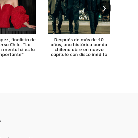
❯
ez, finalista de
Después de más de 40
Ante 
erso Chile: “La
años, una histórica banda
petr
 mental sí es la
chilena abre un nuevo
precio
mportante”
capítulo con disco inédito
s