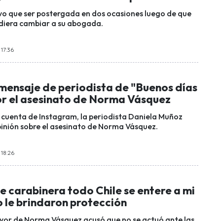
vo que ser postergada en dos ocasiones luego de que
diera cambiar a su abogada.
 17:36
 mensaje de periodista de "Buenos días
or el asesinato de Norma Vásquez
 cuenta de Instagram, la periodista Daniela Muñoz
inión sobre el asesinato de Norma Vásquez.
 18:26
 carabinera todo Chile se entere a mi
 le brindaron protección
or de Norma Vásquez acusó que no se actuó ante las