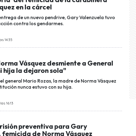
uez en la cárcel
 entrega de un nuevo pendrive, Gary Valenzuela tuvo
acción contra los gendarmes.
as 14:35
orma Vásquez desmiente a General
i hija la dejaron sola"
del general Mario Rozas, la madre de Norma Vásquez
titución nunca estuvo con su hija.
las 16:13
risión preventiva para Gary
, femicida de Norma Vásquez