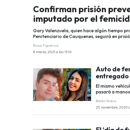
Confirman prisión prev
imputado por el femici
Gary Valenzuela, quien hace algún tiempo pr
Penitenciario de Cauquenes, seguirá en prisió
Rosa Figueroa
8 marzo, 2021 a las 13:10
Auto de fe
entregado a
El mismo vehíc
pasará a manos 
Belén Rubio
20 noviembre, 2020 a 
El 'día de 