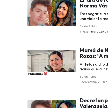
Norma Vásq
Tras negarle la
una violenta re
Belén Rubio
4 noviembre, 2020 a l
Mamá de N
Rozas: "A m
Ante los dicho 
acusó que la ins
Belén Rubio
8 septiembre, 2020 a 
Decretan p
Valenzuela