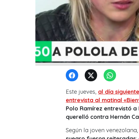
Este jueves,
al día siguien
entrevista al matinal «Bie
Polo Ramírez entrevistó a
querelló contra Hernán Ca
Según la joven venezolana
suegro fueron reiteradas
: