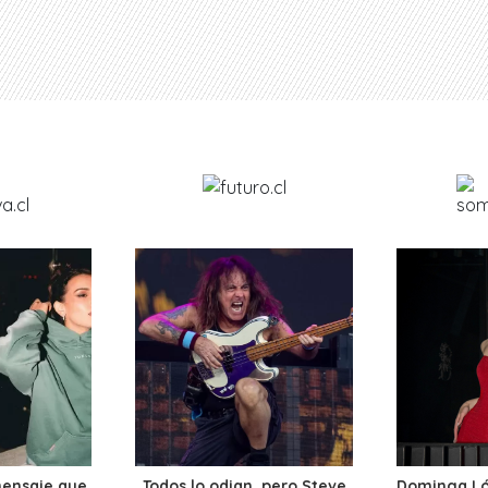
mensaje que
Todos lo odian, pero Steve
Dominga Lóp