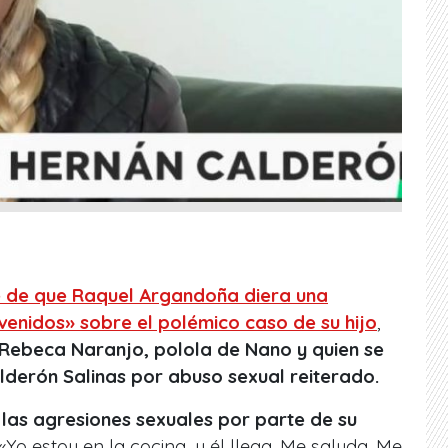
te de que Raquel Argandoña diera una
nvenidos» sobre el polémico caso de su hijo
,
 Rebeca Naranjo, polola de Nano y quien se
lderón Salinas por abuso sexual reiterado.
,
las agresiones sexuales por parte de su
 «Yo estoy en la cocina, y él llega. Me saluda. Me