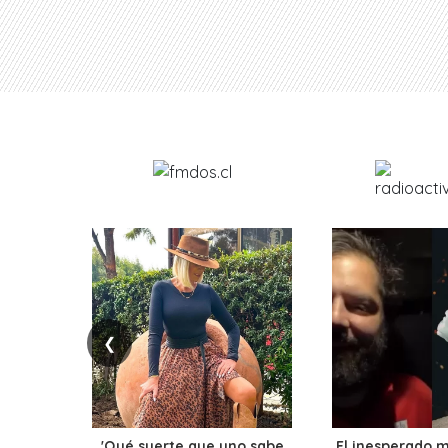
❮
'Qué suerte que uno sabe
El inesperado 