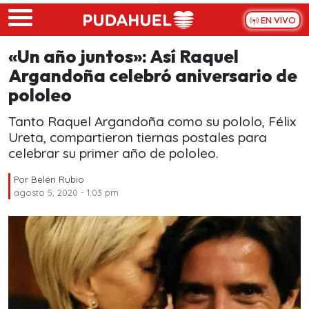
Skip to main content
EN VIVO
«Un año juntos»: Así Raquel
Argandoña celebró aniversario de
pololeo
Tanto Raquel Argandoña como su pololo, Félix
Ureta, compartieron tiernas postales para
celebrar su primer año de pololeo.
Por
Belén Rubio
agosto 5, 2020 - 1:03 pm