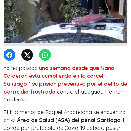
Ya ha pasado
una semana desde que Nano
Calderón está cumpliendo en la cárcel
Santiago 1 su prisión preventiva por el delito de
parricidio frustrado
contra el abogado Hernán
Calderón.
El hijo menor de Raquel Argandoña se encuentra
en el
Área de Salud (ASA) del penal Santiago 1
,
donde por protocolo de Covid-19 deberá pasar