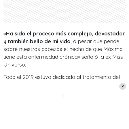
«Ha sido el proceso más complejo, devastador
y también bello de mi vida
, a pesar que pende
sobre nuestras cabezas el hecho de que Máximo
tiene esta enfermedad crónica» señaló la ex Miss
Universo.
Todo el 2019 estuvo dedicado al tratamiento del
adolescente en Memphis y este año Máximo
regresaría al colegio, hasta que llegó la
pandemia.
«Mi niño ya había terminado su
tratamiento, gracias a Dios, pero quedó con
las defensas sumamente bajas, entonces era
muy peligroso que se contagiara con Covid.