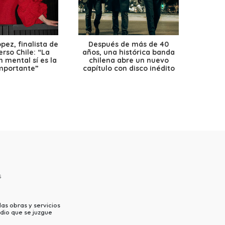
ez, finalista de
Después de más de 40
Ante 
erso Chile: “La
años, una histórica banda
petr
 mental sí es la
chilena abre un nuevo
precio
mportante”
capítulo con disco inédito
s
as obras y servicios
dio que se juzgue