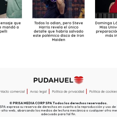
mensaje que
Todos lo odian, pero Steve
Dominga Lóp
le mandó a
Harris revela el único
Miss Univ
elli
detalle que habría salvado
preparación
este polémico disco de Iron
más i
Maiden
ntacto comercial
Aviso legal
Política de privacidad
Política de cookie
©
PRISA MEDIA CORP SPA
Todos los derechos reservados.
A expresa su reserva de derechos en cuanto a la reproducción y uso de l
e sitio web, abarcando los medios de lectura mecánica o cualquier otro me
adecuado para tal fin.