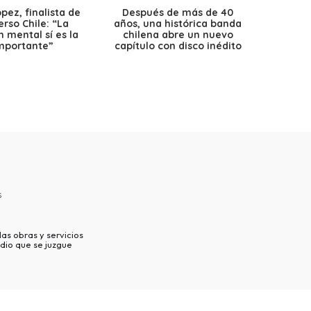
ez, finalista de
Después de más de 40
Ante 
erso Chile: “La
años, una histórica banda
petr
 mental sí es la
chilena abre un nuevo
precio
mportante”
capítulo con disco inédito
s
as obras y servicios
dio que se juzgue