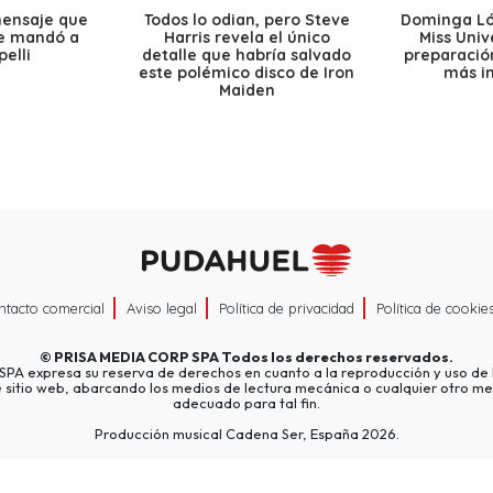
mensaje que
Todos lo odian, pero Steve
Dominga Lóp
le mandó a
Harris revela el único
Miss Univ
elli
detalle que habría salvado
preparación
este polémico disco de Iron
más i
Maiden
ntacto comercial
Aviso legal
Política de privacidad
Política de cookie
©
PRISA MEDIA CORP SPA
Todos los derechos reservados.
A expresa su reserva de derechos en cuanto a la reproducción y uso de l
e sitio web, abarcando los medios de lectura mecánica o cualquier otro me
adecuado para tal fin.
Producción musical Cadena Ser, España 2026.