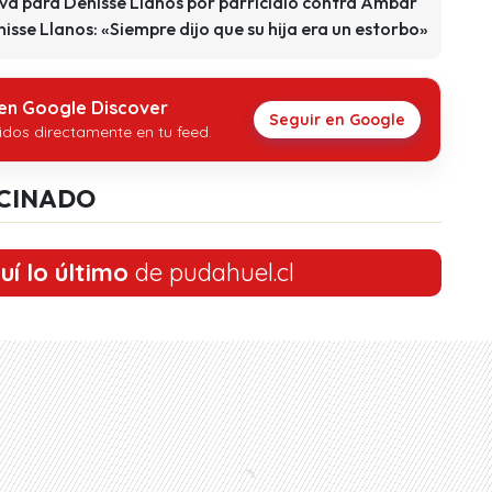
iva para Denisse Llanos por parricidio contra Ámbar
sse Llanos: «Siempre dijo que su hija era un estorbo»
 en Google Discover
Seguir en Google
idos directamente en tu feed.
CINADO
uí lo último
de pudahuel.cl