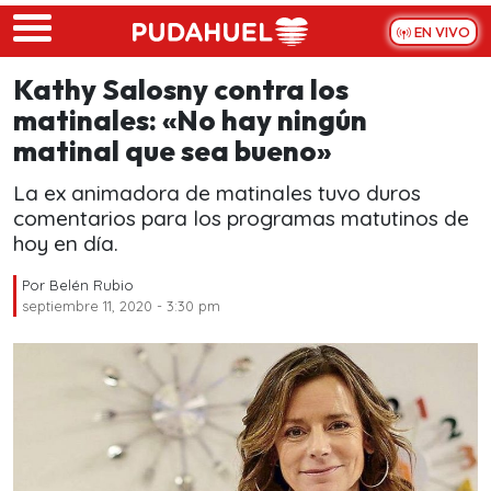
Skip to main content
EN VIVO
Kathy Salosny contra los
matinales: «No hay ningún
matinal que sea bueno»
La ex animadora de matinales tuvo duros
comentarios para los programas matutinos de
hoy en día.
Por
Belén Rubio
septiembre 11, 2020 - 3:30 pm