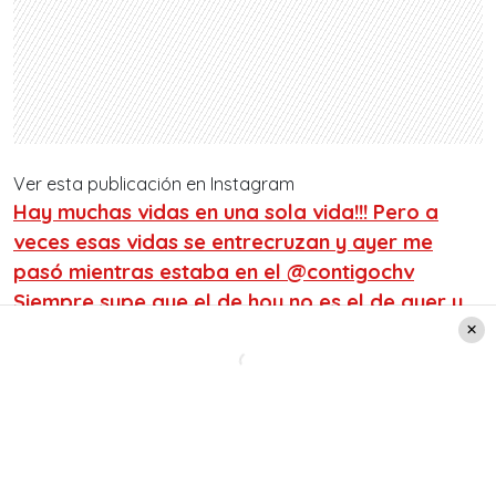
Ver esta publicación en Instagram
Hay muchas vidas en una sola vida!!! Pero a
veces esas vidas se entrecruzan y ayer me
pasó mientras estaba en el @contigochv
Siempre supe que el de hoy no es el de ayer y
tampoco será el de mañana! Sé de dónde
vengo y mis distintas vidas, como las de
ustedes, han estado llenas de carencias y
también de alegrías. No olvido al Niño de
Hualpencillo que jugaba a la pelota a pata
pelada o al universitario que vivió en la pieza