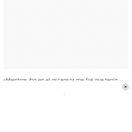
«Mientras iba en el ascensor me fijé que tenía
sangre en las manos, sin saber si era mía o de mi
padre», explicó Nano.
«Abro la cámara del celular y la pongo contra el
espejo.
Apunto hacia mi hombro y tomo la foto
para ver si tenía sangre en la espalda
«, aclaró.