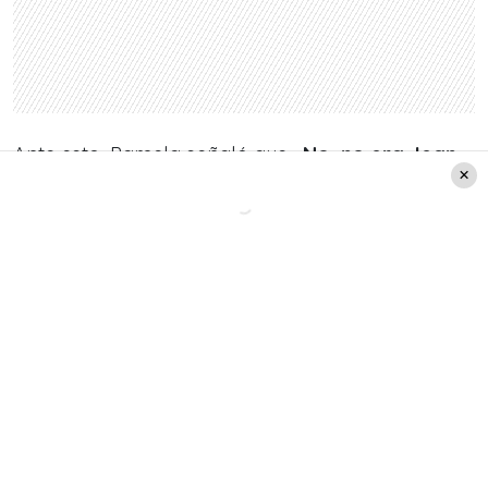
Ante esto, Pamela señaló que
«No, no era Jean
Philippe. Yo le digo ‘mi amor’ a todo el mundo,
soy tan amorosa».