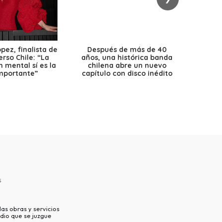
ez, finalista de
Después de más de 40
Ante 
erso Chile: “La
años, una histórica banda
petr
 mental sí es la
chilena abre un nuevo
precio
mportante”
capítulo con disco inédito
s
as obras y servicios
dio que se juzgue