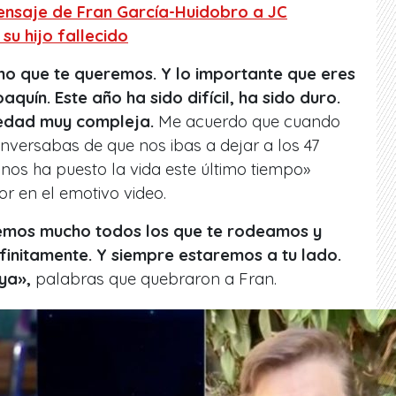
ensaje de Fran García-Huidobro a JC
su hijo fallecido
cho que te queremos. Y lo importante que eres
quín. Este año ha sido difícil, ha sido duro.
edad muy compleja.
Me acuerdo que cuando
ersabas de que nos ibas a dejar a los 47
 nos ha puesto la vida este último tiempo»
r en el emotivo video.
remos mucho todos los que te rodeamos y
finitamente. Y siempre estaremos a tu lado.
uya»,
palabras que quebraron a Fran.