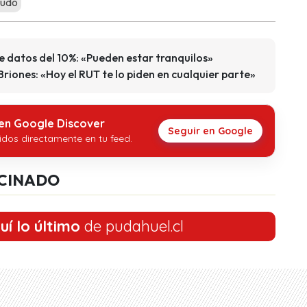
ludo
de datos del 10%: «Pueden estar tranquilos»
iones: «Hoy el RUT te lo piden en cualquier parte»
 en Google Discover
Seguir en Google
idos directamente en tu feed.
CINADO
uí lo último
de pudahuel.cl