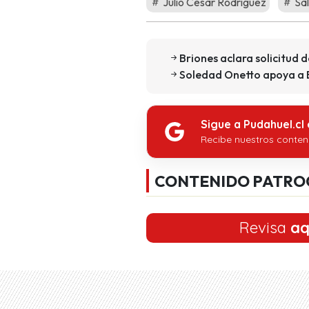
Julio César Rodríguez
Sa
Briones aclara solicitud 
Soledad Onetto apoya a Br
Sigue a Pudahuel.cl
Recibe nuestros conten
CONTENIDO PATRO
Revisa
aq