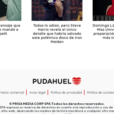
mensaje que
Todos lo odian, pero Steve
Dominga Lóp
le mandó a
Harris revela el único
Miss Univ
elli
detalle que habría salvado
preparación
este polémico disco de Iron
más i
Maiden
ntacto comercial
Aviso legal
Política de privacidad
Política de cookie
©
PRISA MEDIA CORP SPA
Todos los derechos reservados.
A expresa su reserva de derechos en cuanto a la reproducción y uso de l
e sitio web, abarcando los medios de lectura mecánica o cualquier otro me