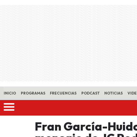
Skip to main content
INICIO
PROGRAMAS
FRECUENCIAS
PODCAST
NOTICIAS
VID
Fran García-Huid