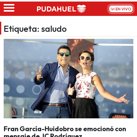
Skip to main content
EN VIVO
Etiqueta:
saludo
Fran García-Huidobro se emocionó con
mensaje de JC Rodríguez