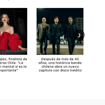
❯
ez, finalista de
Después de más de 40
Ante 
erso Chile: “La
años, una histórica banda
petr
 mental sí es la
chilena abre un nuevo
precio
mportante”
capítulo con disco inédito