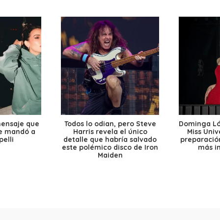
mensaje que
Todos lo odian, pero Steve
Dominga Lóp
le mandó a
Harris revela el único
Miss Univ
elli
detalle que habría salvado
preparación
este polémico disco de Iron
más i
Maiden