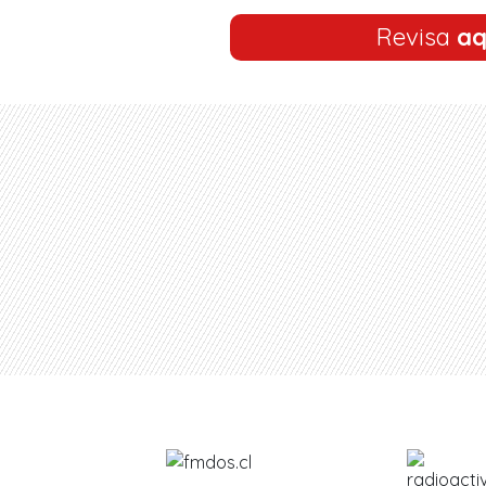
Revisa
aq