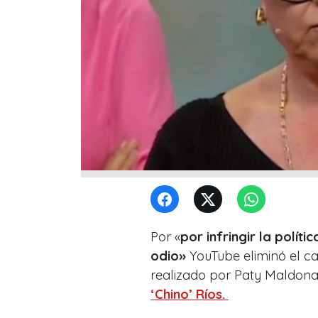
Por «
por infringir la polít
odio»
YouTube eliminó el c
realizado por Paty Maldona
‘Chino’ Ríos.