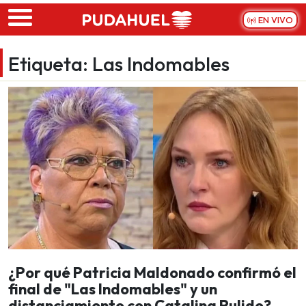
Skip to main content
EN VIVO
Etiqueta:
Las Indomables
¿Por qué Patricia Maldonado confirmó el
final de "Las Indomables" y un
distanciamiento con Catalina Pulido?