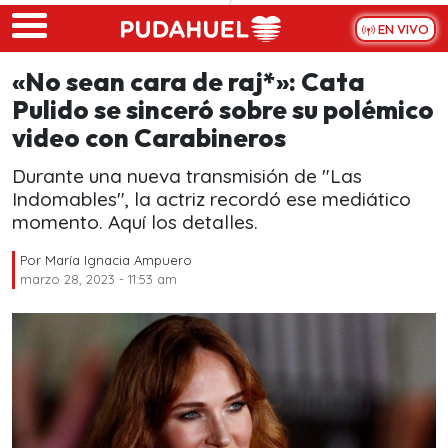
Skip to main content
EN VIVO
«No sean cara de raj*»: Cata
Pulido se sinceró sobre su polémico
video con Carabineros
Durante una nueva transmisión de "Las
Indomables", la actriz recordó ese mediático
momento. Aquí los detalles.
Por
María Ignacia Ampuero
marzo 28, 2023 - 11:53 am