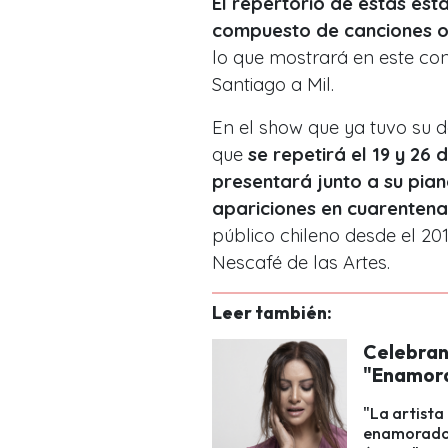
El repertorio de estas es
compuesto de canciones or
lo que mostrará en este con
Santiago a Mil.
En el show que ya tuvo su d
que
se repetirá el 19 y 26 
presentará junto a su pian
apariciones en cuarentena
público chileno desde el 20
Nescafé de las Artes.
Leer también:
Celebran
"Enamora
"La artista
enamorados