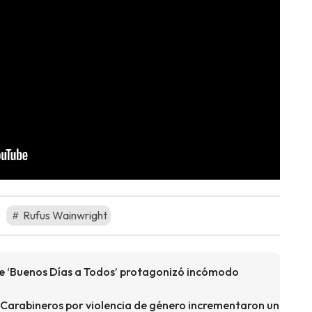
Rufus Wainwright
 de ‘Buenos Días a Todos’ protagonizó incómodo
 Carabineros por violencia de género incrementaron un