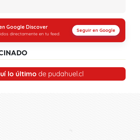
 en Google Discover
Seguir en Google
idos directamente en tu feed.
CINADO
uí lo último
de pudahuel.cl