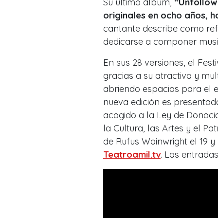
Su último álbum,
“Unfollow
originales en ocho años, h
cantante describe como re
dedicarse a componer musi
En sus 28 versiones, el Fest
gracias a su atractiva y mu
abriendo espacios para el e
nueva edición es presentada
acogido a la Ley de Donacio
la Cultura, las Artes y el P
de Rufus Wainwright el 19 y 
Teatroamil.tv
. Las entrada