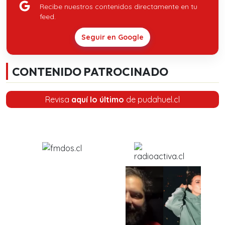
Recibe nuestros contenidos directamente en tu
feed.
Seguir en Google
CONTENIDO PATROCINADO
Revisa
aquí lo último
de pudahuel.cl