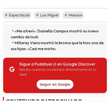
Espectáculo
Luis Miguel
Mansion
«Me atreví»: Daniella Campos mostró su nuevo
cambio de look
Millaray Viera mostró la broma que le hizo una de
sus hijas: «Casi me mata»
Sigue a Pudahuel.cl en Google Discover
Recibe nuestros contenidos directamente en tu
feed.
Seguir en Google
CONTENIDO PATROCINADO