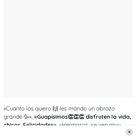
«Cuanto los quiero 🙌 les mando un abrazo
grande 🥳»,
«Guapísimos👏👏👏 disfruten la vida,
chicos. Felicidades»
, «Hermosos, se ven muy
bien… Feliz día del amor y la amistad», «❤️