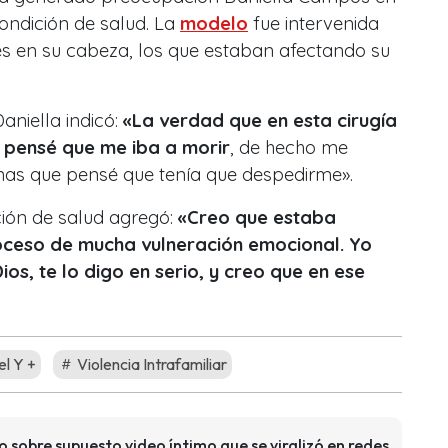
condición de salud. La
modelo
fue intervenida
s en su cabeza, los que estaban afectando su
aniella indicó:
«La verdad que en esta cirugía
a pensé que me iba a morir
, de hecho me
nas que pensé que tenía que despedirme».
ción de salud agregó:
«Creo que estaba
roceso de mucha vulneración emocional. Yo
os, te lo digo en serio, y creo que en ese
l Y +
Violencia Intrafamiliar
io sobre supuesto video íntimo que se viralizó en redes