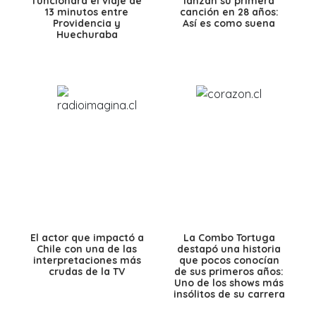
funcionará el viaje de
lanzan su primera
13 minutos entre
canción en 28 años:
Providencia y
Así es como suena
Huechuraba
El actor que impactó a
La Combo Tortuga
Chile con una de las
destapó una historia
interpretaciones más
que pocos conocían
crudas de la TV
de sus primeros años:
Uno de los shows más
insólitos de su carrera