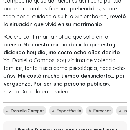
Campos no quiso dar detalles del hecho puntual
por el que ambos fueron aprehendidos, sobre
todo por el cuidado a su hija. Sin embargo,
reveló
la situación que vivió en su matrimonio
.
«Quiero confirmar la noticia que salió en la
prensa.
Me cuesta mucho decir lo que estoy
diciendo hoy día, me costó ocho años decirlo
.
Yo, Daniella Campos, soy víctima de violencia
familiar, tanto física como psicológica, hace ocho
años.
Me costó mucho tiempo denunciarlo… por
vergüenza. Por ser una persona pública»
,
reveló Daniella en el video.
Daniella Campos
Espectáculo
Famosos
Int
Pancho Saavedra en cuarentena preventiva por