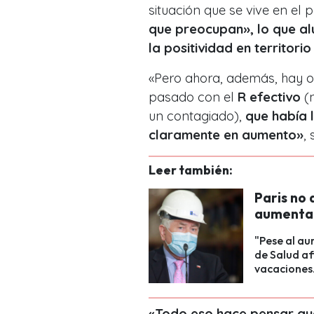
situación que se vive en el p
que
preocupan», lo que al
la positividad en territorio
«Pero ahora, además, hay o
pasado con el
R efectivo
(n
un contagiado),
que había 
claramente en aumento»
,
Leer también:
Paris no
aumentan 
"Pese al au
de Salud af
vacaciones
«Todo eso hace pensar que