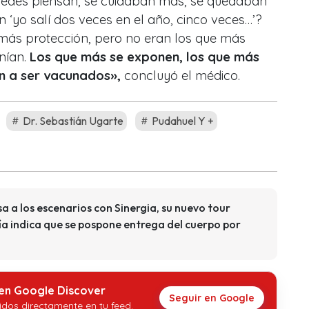
stedes piensan, se cuidaban más, se quedaban
 ‘yo salí dos veces en el año, cinco veces…’?
 más protección, pero no eran los que más
nían.
Los que más se exponen, los que más
an a ser vacunados»,
concluyó el médico.
Dr. Sebastián Ugarte
Pudahuel Y +
 a los escenarios con Sinergia, su nuevo tour
ía indica que se pospone entrega del cuerpo por
 en Google Discover
Seguir en Google
idos directamente en tu feed.