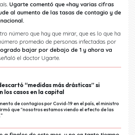
aís.
Ugarte comentó que «hay varias cifras
ude al aumento de las tasas de contagio y de
 nacional.
tro número que hay que mirar, que es lo que ha
úmero promedio de personas infectadas por
logrado bajar por debajo de 1 y ahora va
 señaló el doctor Ugarte.
 descartó “medidas más drásticas” si
los casos en la capital
mento de contagios por Covid-19 en el país, el ministro
irmó que “nosotros estamos viendo el efecto de las
."
 a finales de este mes, y no en tanto tiempo