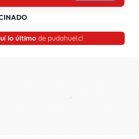
CINADO
uí lo último
de pudahuel.cl