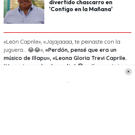
divertido chascarro en
'Contigo en la Mañana'
«León Caprile», «Jajajaaaa, te peinaste con la
juguera… 😂😂»,
«Perdón, pensé que era un
músico de Illapu», «Leona Gloria Trevi Caprile.
‘Voy a traer el pelo suelto’ 😂»
, «En vez de Leo
Caprile, debería identificarte como León Caprile
🤣», «Guena Guena Miguelo… con respeto si» y
«Ella la Gloria Trevi ella 😂😂😂😂», fueron
algunos de los comentarios bromistas que recibió
Leo Caprile por su nuevo look.
Pero la apariencia de Leo no solo recibió burlas
por parte de sus seguidores, pues
otras