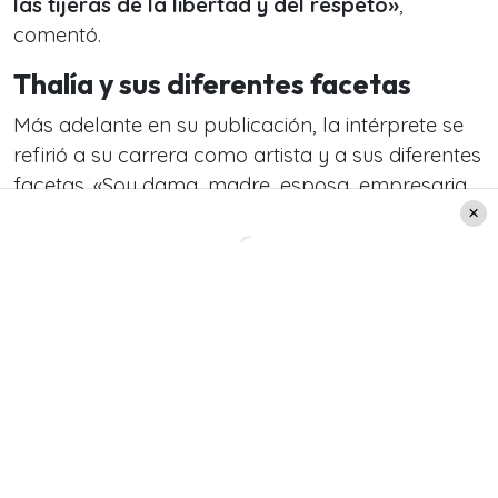
las tijeras de la libertad y del respeto»
,
comentó.
Thalía y sus diferentes facetas
Más adelante en su publicación, la intérprete se
refirió a su carrera como artista y a sus diferentes
facetas. «Soy dama, madre, esposa, empresaria,
CEO respetada de mis compañías y soy cantante
que igual puede interpretar canciones de amor y
desamor, como canciones llenas de contenido
sexy y provocativo», explicó.