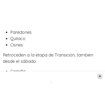
Paredones
Quilaco
Cisnes
Retroceden a la etapa de Transición, también
desde el sábado:
Camiña
Freirina
Ancud
Avanzan a Transición desde el lunes 3 de mayo a
las 05:00 horas: