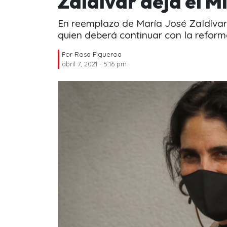
Zaldívar deja el M
En reemplazo de María José Zaldívar, 
quien deberá continuar con la reforma
Por
Rosa Figueroa
abril 7, 2021 - 5:16 pm