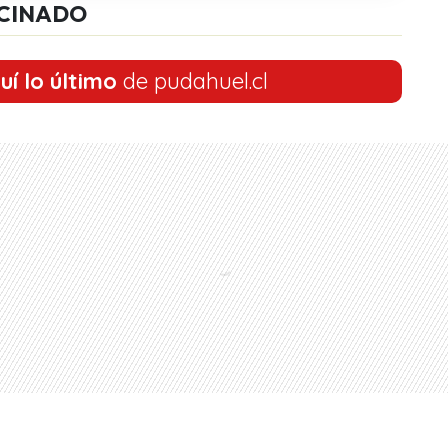
CINADO
uí lo último
de pudahuel.cl