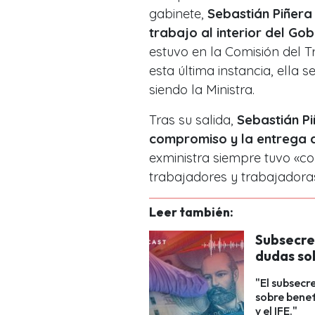
gabinete,
Sebastián Piñera
trabajo al interior del Gob
estuvo en la Comisión del Tr
esta última instancia, ella 
siendo la Ministra.
Tras su salida,
Sebastián Pi
compromiso y la entrega 
exministra siempre tuvo «co
trabajadores y trabajadoras
Leer también:
Subsecret
dudas so
"El subsecr
sobre benef
y el IFE."