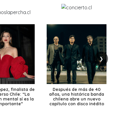
❯
ez, finalista de
Después de más de 40
Ante 
erso Chile: “La
años, una histórica banda
petr
 mental sí es la
chilena abre un nuevo
precio
mportante”
capítulo con disco inédito