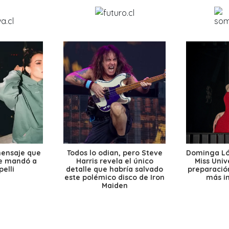
mensaje que
Todos lo odian, pero Steve
Dominga Lóp
le mandó a
Harris revela el único
Miss Univ
elli
detalle que habría salvado
preparación
este polémico disco de Iron
más i
Maiden