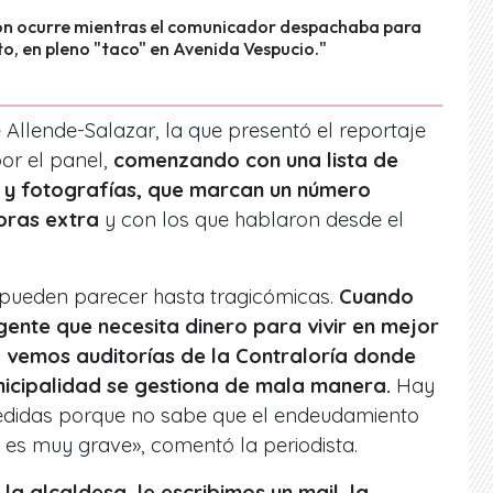
ión ocurre mientras el comunicador despachaba para
, en pleno "taco" en Avenida Vespucio."
e Allende-Salazar, la que presentó el reportaje
por el panel,
comenzando con una lista de
 y fotografías, que marcan un número
oras extra
y con los que hablaron desde el
 pueden parecer hasta tragicómicas.
Cuando
ente que necesita dinero para vivir en mejor
, vemos auditorías de la Contraloría donde
unicipalidad se gestiona de mala manera.
Hay
didas porque no sabe que el endeudamiento
 es muy grave», comentó la periodista.
a alcaldesa, le escribimos un mail, la