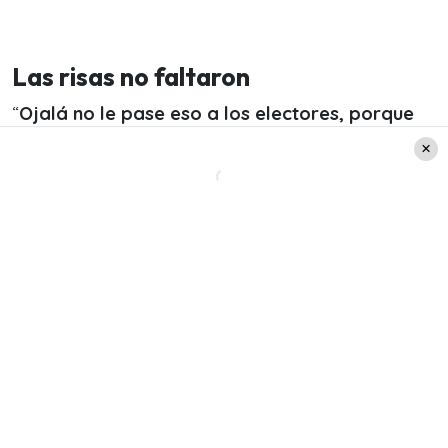
Las risas no faltaron
“
Ojalá no le pase eso a los electores, porque
hasta ahí nomás llegamos po, Sebastián
”, siguió
bromeando Neme.
“Ni los paridos de gobierno lo habían
ninguneado tanto”
, agregó Simón Oliveros, quien
se sumó a las bromas que estaban haciendo.
Sichel no se mostró para nada molesto, es más
aprovechó de lanzar una broma antes de
continuar con la entrevista en el matinal.