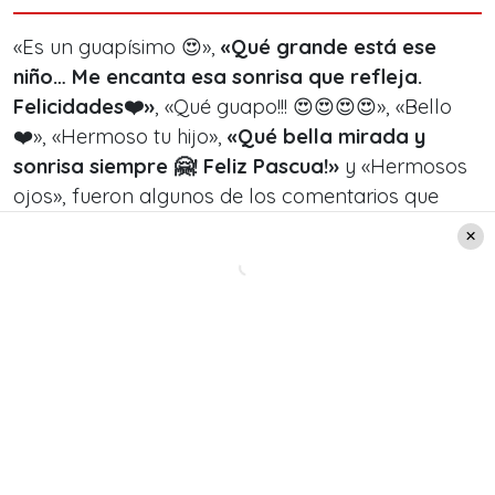
«Es un guapísimo 😍»,
«Qué grande está ese
niño… Me encanta esa sonrisa que refleja.
Felicidades❤️»
, «Qué guapo!!! 😍😍😍😍», «Bello
❤️», «Hermoso tu hijo»,
«Qué bella mirada y
sonrisa siempre 🤗! Feliz Pascua!»
y «Hermosos
ojos», fueron algunos de los comentarios que
recibió Martín Cárcamo por la fotografía de
Mariano.
Ver esta publicación en Instagram
Una publicación compartida de Martín
Cárcamo (@martincarcamopapic)