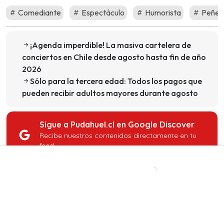
Comediante
Espectáculo
Humorista
Peñet
¡Agenda imperdible! La masiva cartelera de
conciertos en Chile desde agosto hasta fin de año
2026
Sólo para la tercera edad: Todos los pagos que
pueden recibir adultos mayores durante agosto
Sigue a Pudahuel.cl en Google Discover
Recibe nuestros contenidos directamente en tu
feed.
Seguir en Google
CONTENIDO PATROCINADO