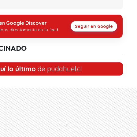
 en Google Discover
Seguir en Google
idos directamente en tu feed.
CINADO
uí lo último
de pudahuel.cl