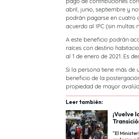
pago de contribuciones cor
abril, junio, septiembre y 
podrán pagarse en cuatro cu
acuerdo al IPC (sin multas ni
A este beneficio podrán ac
raíces con destino habitaci
al 1 de enero de 2021. Es dec
Si la persona tiene más de 
beneficio de la postergación
propiedad de mayor avalúo 
Leer también:
¡Vuelve l
Transició
"El Ministe