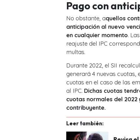
Pago con antici
No obstante, a
quellos con
anticipación al nuevo ven
en cualquier momento
. La
reajuste del IPC correspond
multas.
Durante 2022, el SII recal
generará 4 nuevas cuotas, 
cuotas en el caso de las e
al IPC.
Dichas cuotas tendr
cuotas normales del 2022
contribuyente.
Leer también:
Revisa e