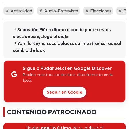
Actualidad
Audio-Entrevista
Elecciones
Ele
Sebastián Piñera llama a participar en estas
elecciones: «¡Llegó el día!»
Yamila Reyna saca aplausos al mostrar su radical
cambio de look
Sigue a Pudahuel.cl en Google Discover
Recibe nuestros contenidos directamente en tu
feed.
Seguir en Google
CONTENIDO PATROCINADO
Revisa
aquí lo último
de pudahuel.cl