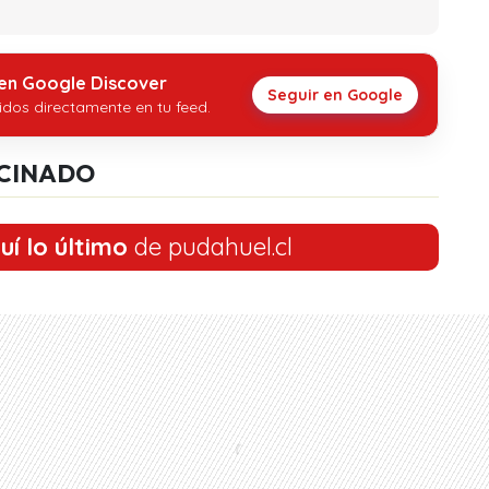
 en Google Discover
Seguir en Google
idos directamente en tu feed.
CINADO
uí lo último
de pudahuel.cl