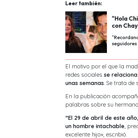
Leer también:
"Hola Chi
con Cha
"Recordando
seguidores
El motivo por el que la mad
redes sociales
se relaciona
unas semanas
. Se trata d
En la publicación acompañad
palabras sobre su hermano
“El 29 de abril de este añ
un hombre intachable
, pr
excelente hijo», escribió.