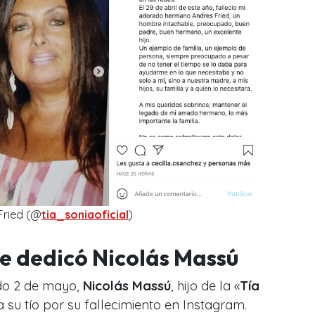
Fried (@
tia_soniaoficial
)
le dedicó Nicolás Massú
do 2 de mayo,
Nicolás Massú
, hijo de la «
Tía
 su tío por su fallecimiento en Instagram.