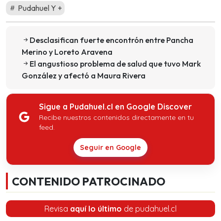
Pudahuel Y +
Desclasifican fuerte encontrón entre Pancha
Merino y Loreto Aravena
El angustioso problema de salud que tuvo Mark
González y afectó a Maura Rivera
Sigue a Pudahuel.cl en Google Discover
Recibe nuestros contenidos directamente en tu
feed.
Seguir en Google
CONTENIDO PATROCINADO
Revisa
aquí lo último
de pudahuel.cl