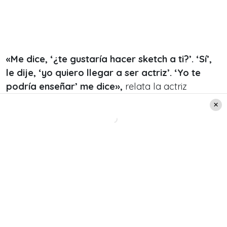
«Me dice, ‘¿te gustaría hacer sketch a ti?’. ‘Sí’,
le dije, ‘yo quiero llegar a ser actriz’. ‘Yo te
podría enseñar’ me dice»,
relata la actriz
mientras cuenta que ya sospechaba a lo que iba.
Le preguntó qué tipo de clases iba a darle.
«‘Clases particulares po mijita’, me dice y me
echa una agarrada en la nalga»,
dijo Cofré
,
para luego agregar:
«L
e saqué la mugre a palos,
le saqué la cresta»
.