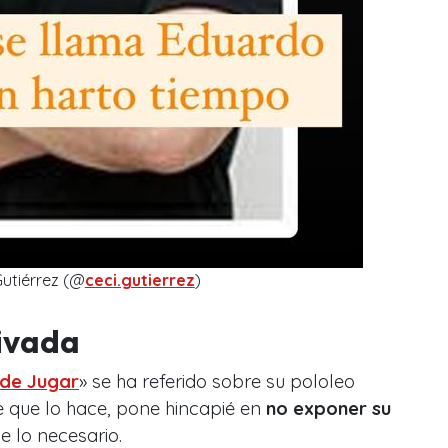
Gutiérrez (@
ceci.gutierrez
)
rivada
 de Jugar
» se ha referido sobre su pololeo
e que lo hace, pone hincapié en
no exponer su
e lo necesario.